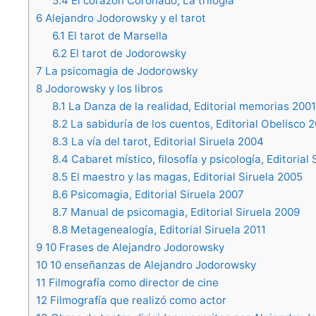
5.4
El corazón Coronado, La trilogía
6
Alejandro Jodorowsky y el tarot
6.1
El tarot de Marsella
6.2
El tarot de Jodorowsky
7
La psicomagia de Jodorowsky
8
Jodorowsky y los libros
8.1
La Danza de la realidad, Editorial memorias 2001
8.2
La sabiduría de los cuentos, Editorial Obelisco 
8.3
La vía del tarot, Editorial Siruela 2004
8.4
Cabaret místico, filosofía y psicología, Editorial
8.5
El maestro y las magas, Editorial Siruela 2005
8.6
Psicomagia, Editorial Siruela 2007
8.7
Manual de psicomagia, Editorial Siruela 2009
8.8
Metagenealogía, Editorial Siruela 2011
9
10 Frases de Alejandro Jodorowsky
10
10 enseñanzas de Alejandro Jodorowsky
11
Filmografía como director de cine
12
Filmografía que realizó como actor