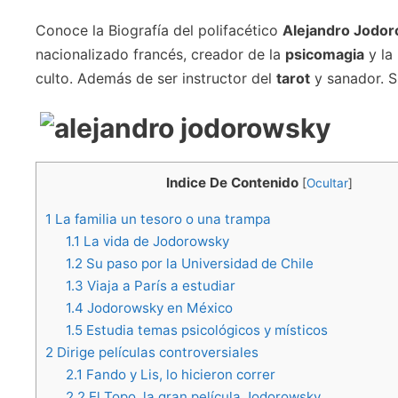
Conoce la Biografía del polifacético
Alejandro Jodo
nacionalizado francés, creador de la
psicomagia
y la
culto. Además de ser instructor del
tarot
y sanador. S
Indice De Contenido
[
Ocultar
]
1
La familia un tesoro o una trampa
1.1
La vida de Jodorowsky
1.2
Su paso por la Universidad de Chile
1.3
Viaja a París a estudiar
1.4
Jodorowsky en México
1.5
Estudia temas psicológicos y místicos
2
Dirige películas controversiales
2.1
Fando y Lis, lo hicieron correr
2.2
El Topo, la gran película Jodorowsky