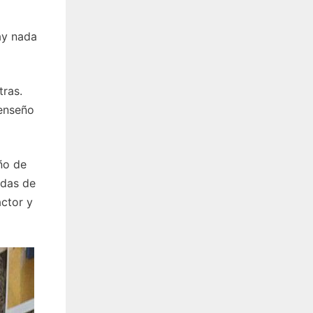
ay nada
tras.
 enseño
año de
idas de
actor y