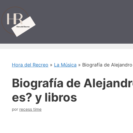
Saltar
al
contenido
Hora del Recreo
»
La Música
»
Biografía de Alejandro
Biografía de Alejand
es? y libros
por
recess time