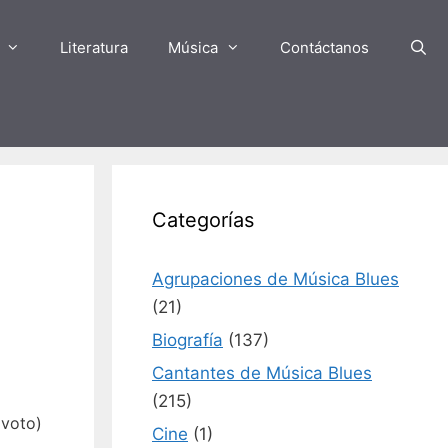
Literatura
Música
Contáctanos
Categorías
Agrupaciones de Música Blues
(21)
Biografía
(137)
Cantantes de Música Blues
(215)
1 voto)
Cine
(1)