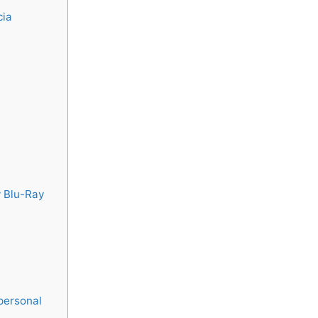
cia
y Blu-Ray
personal