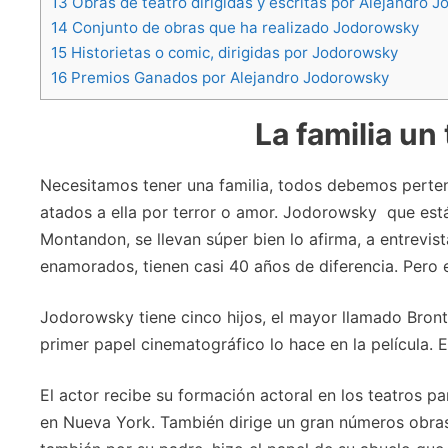
13
Obras de teatro dirigidas y escritas por Alejandro 
14
Conjunto de obras que ha realizado Jodorowsky
15
Historietas o comic, dirigidas por Jodorowsky
16
Premios Ganados por Alejandro Jodorowsky
La familia un
Necesitamos tener una familia, todos debemos perten
atados a ella por terror o amor. Jodorowsky que est
Montandon, se llevan súper bien lo afirma, a entrev
enamorados, tienen casi 40 años de diferencia. Pero 
Jodorowsky tiene cinco hijos, el mayor llamado Bront
primer papel cinematográfico lo hace en la película. E
El actor recibe su formación actoral en los teatros pa
en Nueva York. También dirige un gran números obras e