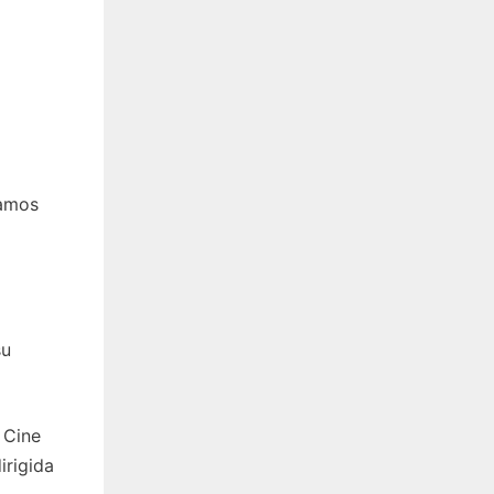
tamos
su
 Cine
irigida