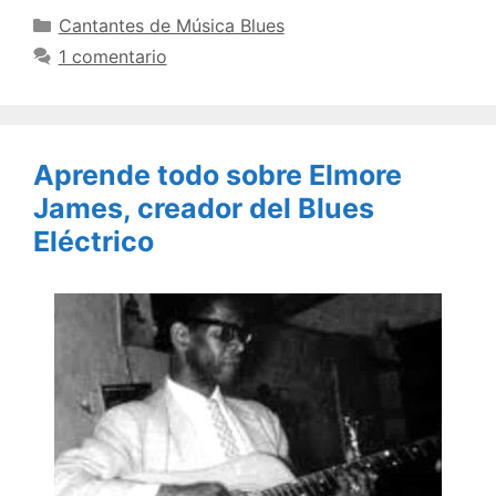
Categorías
Cantantes de Música Blues
1 comentario
Aprende todo sobre Elmore
James, creador del Blues
Eléctrico