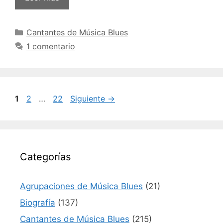
Categorías
Cantantes de Música Blues
1 comentario
Navegación
Página
Página
Página
1
2
…
22
Siguiente
→
de
entradas
Categorías
Agrupaciones de Música Blues
(21)
Biografía
(137)
Cantantes de Música Blues
(215)