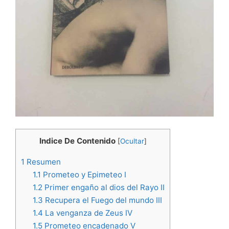
Indice De Contenido
[
Ocultar
]
1
Resumen
1.1
Prometeo y Epimeteo I
1.2
Primer engaño al dios del Rayo II
1.3
Recupera el Fuego del mundo III
1.4
La venganza de Zeus IV
1.5
Prometeo encadenado V