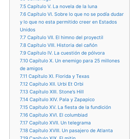
7.5
Capítulo V. La novela de la luna
7.6
Capítulo VI. Sobre lo que no se podía dudar
y lo que no esta permitido creer en Estados
Unidos
7.7
Capítulo VII. El himno del proyectil
7.8
Capítulo VIII. Historia del cañón
7.9
Capítulo IV. La cuestión de pólvora
7.10
Capítulo X. Un enemigo para 25 millones
de amigos
7.11
Capítulo XI. Florida y Texas
7.12
Capítulo XII. Urbi Et Orbi
7.13
Capítulo XIII. Stone’s Hill
7.14
Capítulo XIV. Pala y Zapapico
7.15
Capítulo XV. La fiesta de la fundición
7.16
Capítulo XVI. El columbiad
7.17
Capítulo XVII. Un telegrama
7.18
Capítulo XVIII. Un pasajero de Atlanta
7.19
Capítulo XIX. El mitin