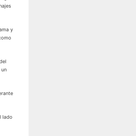
najes
rama y
 como
del
 un
erante
l lado