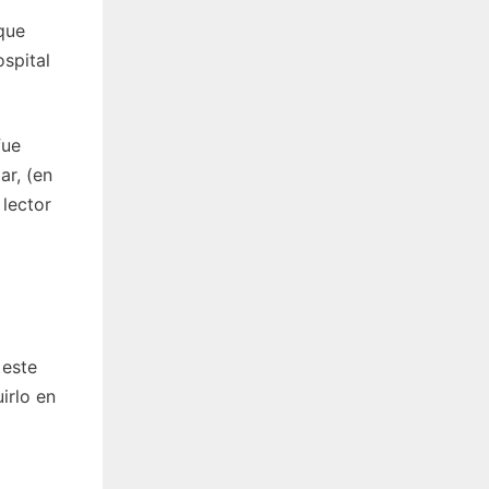
que
spital
fue
ar, (en
 lector
 este
irlo en