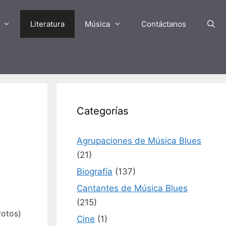
Literatura
Música
Contáctanos
Categorías
Agrupaciones de Música Blues
(21)
Biografía
(137)
Cantantes de Música Blues
(215)
votos)
Cine
(1)