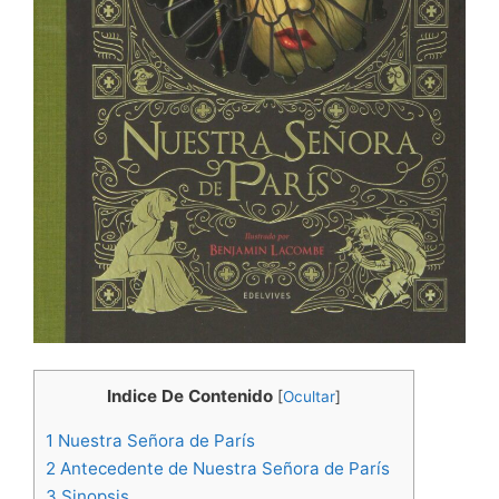
Indice De Contenido
[
Ocultar
]
1
Nuestra Señora de París
2
Antecedente de Nuestra Señora de París
3
Sinopsis