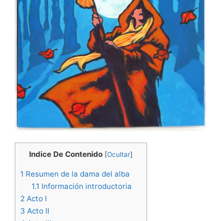
Indice De Contenido
[
Ocultar
]
1
Resumen de la dama del alba
1.1
Información introductoria
2
Acto I
3
Acto II