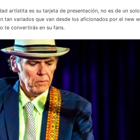
dad artístita es su tarjeta de presentación, no es de un solo
n tan variados que van desde los aficionados por el new w
o te convertirás en su fans.