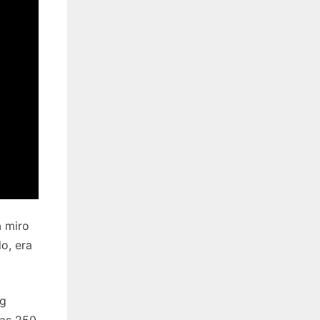
a miro
o, era
ng
las 250