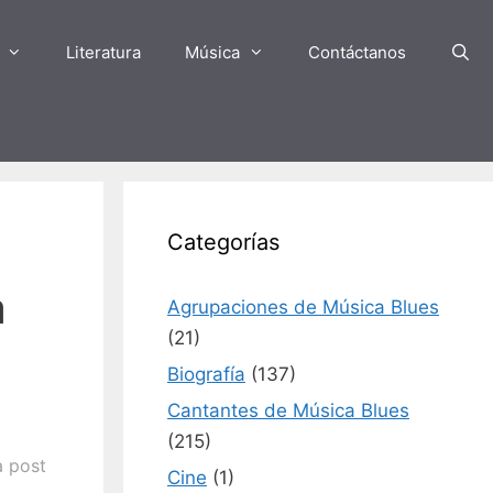
Literatura
Música
Contáctanos
Categorías
a
Agrupaciones de Música Blues
(21)
Biografía
(137)
Cantantes de Música Blues
(215)
a post
Cine
(1)