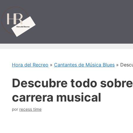
Saltar
al
contenido
Hora del Recreo
»
Cantantes de Música Blues
»
Descu
Descubre todo sobre 
carrera musical
por
recess time