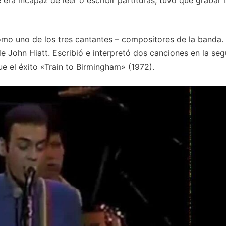
mo uno de los tres cantantes – compositores de la banda.
e John Hiatt. Escribió e interpretó dos canciones en la se
ue el éxito «Train to Birmingham» (1972).