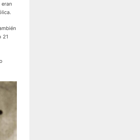
 eran
lica.
también
o 21
to