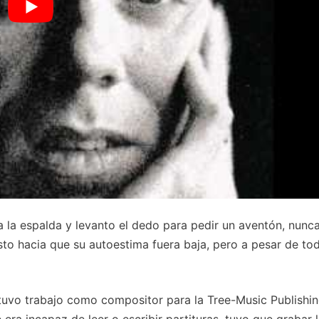
 a la espalda y levanto el dedo para pedir un aventón, nunc
sto hacia que su autoestima fuera baja, pero a pesar de tod
btuvo trabajo como compositor para la Tree-Music Publishi
ra incapaz de leer o escribir partituras, tuvo que grabar 