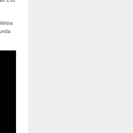
 White
gunda