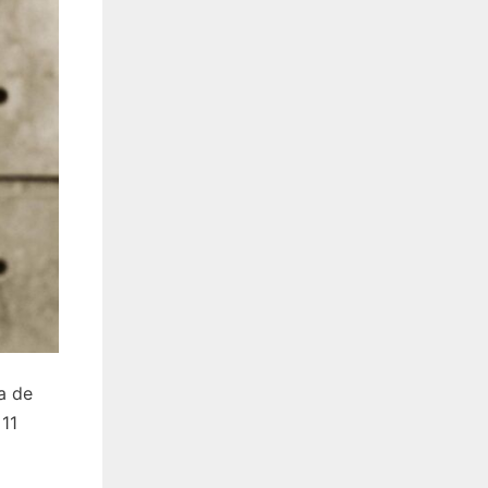
a de
 11