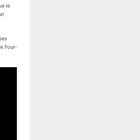
ue le
un
bes
e Four-