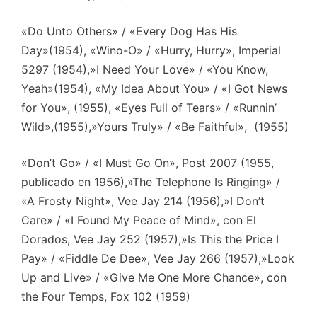
«Do Unto Others» / «Every Dog Has His
Day»(1954), «Wino-O» / «Hurry, Hurry», Imperial
5297 (1954),»I Need Your Love» / «You Know,
Yeah»(1954), «My Idea About You» / «I Got News
for You», (1955), «Eyes Full of Tears» / «Runnin’
Wild»,(1955),»Yours Truly» / «Be Faithful», (1955)
«Don’t Go» / «I Must Go On», Post 2007 (1955,
publicado en 1956),»The Telephone Is Ringing» /
«A Frosty Night», Vee Jay 214 (1956),»I Don’t
Care» / «I Found My Peace of Mind», con El
Dorados, Vee Jay 252 (1957),»Is This the Price I
Pay» / «Fiddle De Dee», Vee Jay 266 (1957),»Look
Up and Live» / «Give Me One More Chance», con
the Four Temps, Fox 102 (1959)