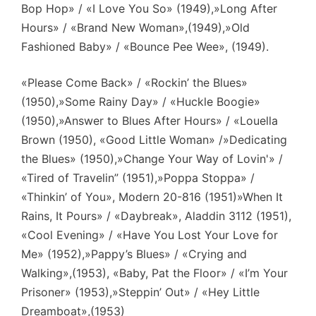
Bop Hop» / «I Love You So» (1949),»Long After
Hours» / «Brand New Woman»,(1949),»Old
Fashioned Baby» / «Bounce Pee Wee», (1949).
«Please Come Back» / «Rockin’ the Blues»
(1950),»Some Rainy Day» / «Huckle Boogie»
(1950),»Answer to Blues After Hours» / «Louella
Brown (1950), «Good Little Woman» /»Dedicating
the Blues» (1950),»Change Your Way of Lovin'» /
«Tired of Travelin” (1951),»Poppa Stoppa» /
«Thinkin’ of You», Modern 20-816 (1951)»When It
Rains, It Pours» / «Daybreak», Aladdin 3112 (1951),
«Cool Evening» / «Have You Lost Your Love for
Me» (1952),»Pappy’s Blues» / «Crying and
Walking»,(1953), «Baby, Pat the Floor» / «I’m Your
Prisoner» (1953),»Steppin’ Out» / «Hey Little
Dreamboat»,(1953)