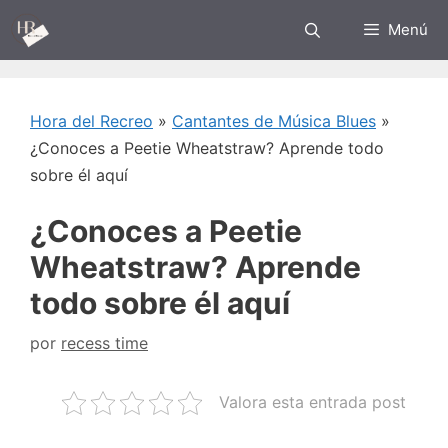
Saltar
Menú
al
contenido
Hora del Recreo
»
Cantantes de Música Blues
»
¿Conoces a Peetie Wheatstraw? Aprende todo
sobre él aquí
¿Conoces a Peetie
Wheatstraw? Aprende
todo sobre él aquí
por
recess time
Valora esta entrada post