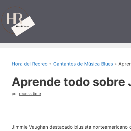
Saltar
al
contenido
Hora del Recreo
»
Cantantes de Música Blues
»
Apren
Aprende todo sobre
por
recess time
Jimmie Vaughan destacado blusista norteamericano de