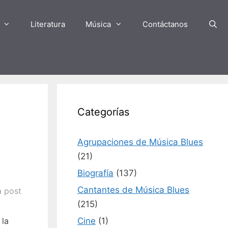
Literatura
Música
Contáctanos
Categorías
Agrupaciones de Música Blues
(21)
Biografía
(137)
Cantantes de Música Blues
a post
(215)
Cine
(1)
 la