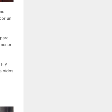
omo
por un
 para
 menor
s, y
s oídos